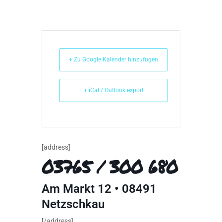
+ Zu Google Kalender hinzufügen
+ iCal / Outlook export
[address]
03765 / 300 680
Am Markt 12 • 08491
Netzschkau
[/address]