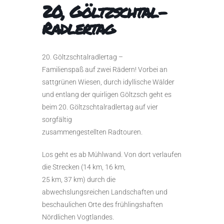
20, Göltzschtal-
Radlertag
20. Göltzschtalradlertag –
Familienspaß auf zwei Rädern! Vorbei an
sattgrünen Wiesen, durch idyllische Wälder
und entlang der quirligen Göltzsch geht es
beim 20. Göltzschtalradlertag auf vier
sorgfältig
zusammengestellten Radtouren.
Los geht es ab Mühlwand. Von dort verlaufen
die Strecken (14 km, 16 km,
25 km, 37 km) durch die
abwechslungsreichen Landschaften und
beschaulichen Orte des frühlingshaften
Nördlichen Vogtlandes.