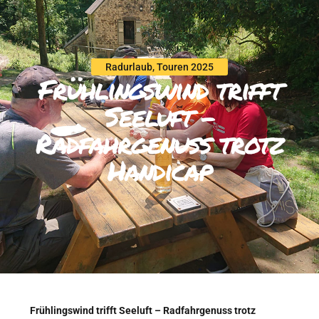
Radurlaub
,
Touren 2025
Frühlingswind trifft
Seeluft –
Radfahrgenuss trotz
Handicap
Frühlingswind trifft Seeluft – Radfahrgenuss trotz